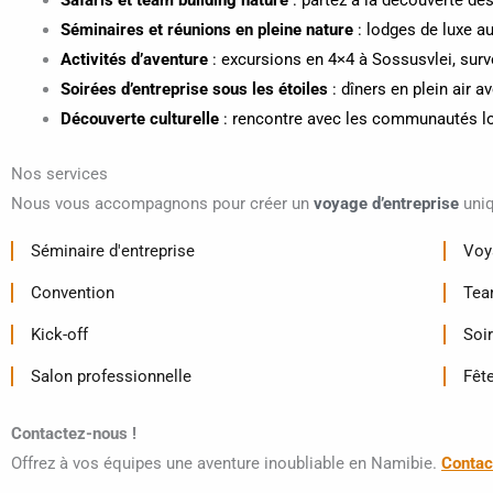
Safaris et team building nature
: partez à la découverte des
Séminaires et réunions en pleine nature
: lodges de luxe a
Activités d’aventure
: excursions en 4×4 à Sossusvlei, surv
Soirées d’entreprise sous les étoiles
: dîners en plein air a
Découverte culturelle
: rencontre avec les communautés lo
Nos services
Nous vous accompagnons pour créer un
voyage d’entreprise
uniq
Séminaire d'entreprise
Voy
Convention
Tea
Kick-off
Soi
Salon professionnelle
Fête
Contactez-nous !
Offrez à vos équipes une aventure inoubliable en Namibie.
Contac