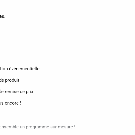
es.
ion événementielle
e produit
e remise de prix
lus encore !
s ensemble un programme sur mesure !