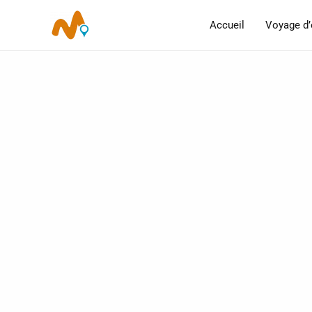
Aller
Accueil
Voyage d’
au
contenu