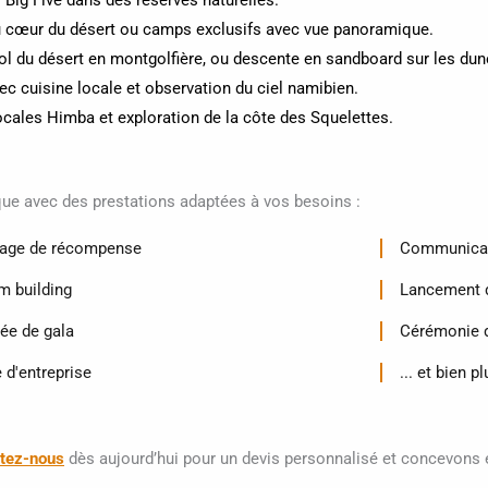
 Big Five dans des réserves naturelles.
u cœur du désert ou camps exclusifs avec vue panoramique.
ol du désert en montgolfière, ou descente en sandboard sur les dun
vec cuisine locale et observation du ciel namibien.
cales Himba et exploration de la côte des Squelettes.
ue avec des prestations adaptées à vos besoins :
age de récompense
Communicat
m building
Lancement d
rée de gala
Cérémonie d
 d'entreprise
... et bien p
tez-nous
dès aujourd’hui pour un devis personnalisé et concevon