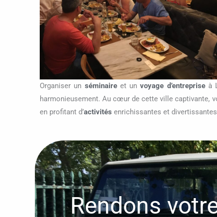
Organiser un
séminaire
et un
voyage d’entreprise
à L
harmonieusement. Au cœur de cette ville captivante, vo
en profitant d’
activités
enrichissantes et divertissante
Rendons votr