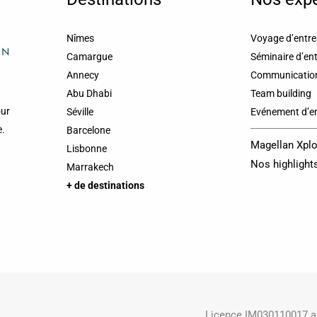
Nîmes
Voyage d’entre
Camargue
Séminaire d’ent
Annecy
Communicatio
Abu Dhabi
Team building
our
Séville
Evénement d’en
e.
Barcelone
Magellan Xplo
Lisbonne
Nos highlight
Marrakech
+ de destinations
Licence IM030110017 au