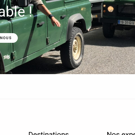
ble !
-NOUS
Destinations
Nos expe