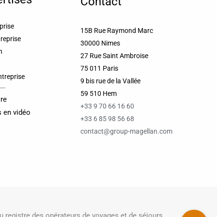
Contact
prise
15B Rue Raymond Marc
reprise
30000 Nimes
n
27 Rue Saint Ambroise
75 011 Paris
treprise
9 bis rue de la Vallée
59 510 Hem
re
+33 9 70 66 16 60
s en vidéo
+33 6 85 98 56 68
contact@group-magellan.com
 registre des opérateurs de voyages et de séjours