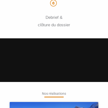
Debrief &
clôture du dossier
Nos réalisations