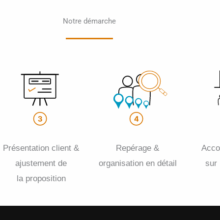
Notre démarche
Présentation client &
Repérage &
Acc
ajustement de
organisation en détail
sur
la proposition