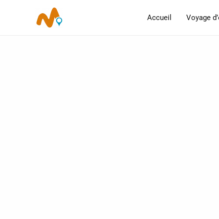
Aller
Accueil
Voyage d’
au
contenu