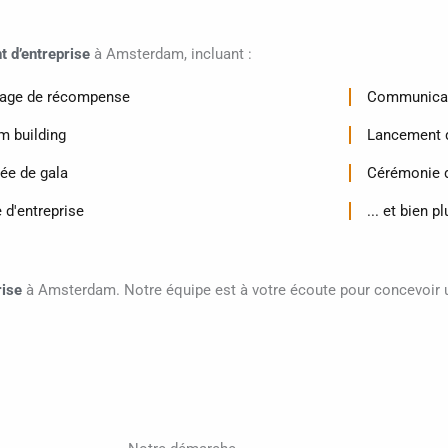
 d’entreprise
à Amsterdam, incluant :
age de récompense
Communicat
m building
Lancement d
rée de gala
Cérémonie d
 d'entreprise
... et bien p
rise
à Amsterdam. Notre équipe est à votre écoute pour concevoir 