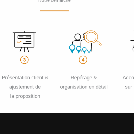
Notre démarche
Présentation client &
Repérage &
Acc
ajustement de
organisation en détail
sur
la proposition