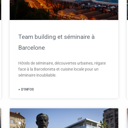
Team building et séminaire à
Barcelone
Hôtels de séminaire, découvertes urbaines, régate
face à la Barceloneta et cuisine locale pour un
séminaire inoubliable.
+ D'INFOS