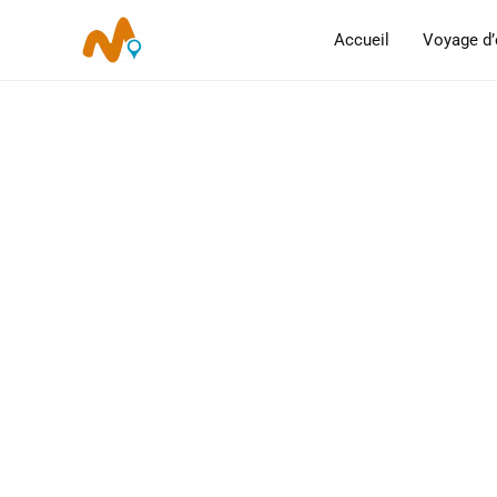
Aller
Accueil
Voyage d’
au
contenu