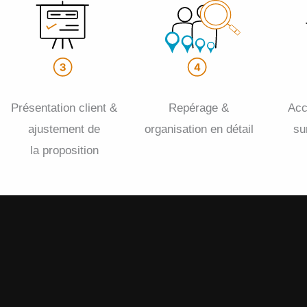
Présentation client &
Repérage &
Ac
ajustement de
organisation en détail
su
la proposition