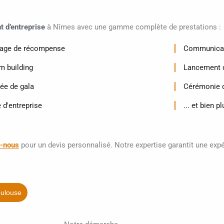
 d’entreprise
à Nîmes avec une gamme complète de prestations :
age de récompense
Communicat
m building
Lancement d
rée de gala
Cérémonie d
 d'entreprise
... et bien p
z-nous
pour un devis personnalisé. Notre expertise garantit une ex
oulouse