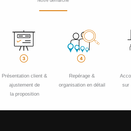
Notre démarche
Présentation client &
Repérage &
Acc
ajustement de
organisation en détail
sur
la proposition