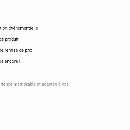
ion événementielle
e produit
e remise de prix
lus encore !
périence mémorable et adaptée à vos