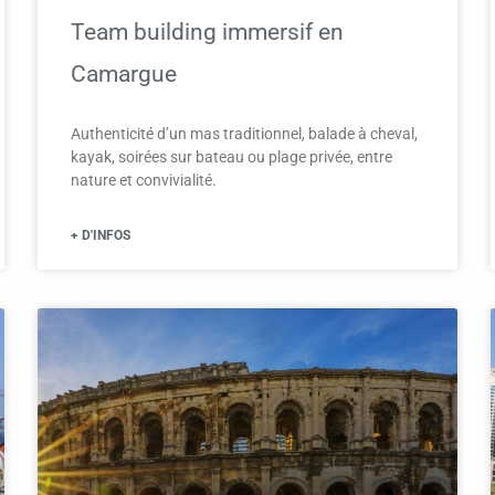
Team building immersif en
Camargue
Authenticité d’un mas traditionnel, balade à cheval,
kayak, soirées sur bateau ou plage privée, entre
nature et convivialité.
+ D'INFOS