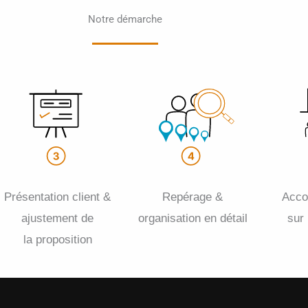
Notre démarche
Présentation client &
Repérage &
Acc
ajustement de
organisation en détail
sur
la proposition