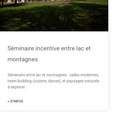
Séminaire incentive entre lac et
montagnes
Séminaire entre lac et montagnes : salles modernes,
team building (cuisine, danse), et paysages naturels
à explorer.
+ D'INFOS