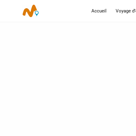
Aller
Accueil
Voyage d’
au
contenu